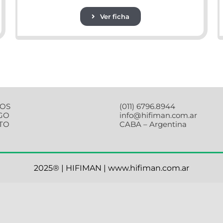
Ver ficha
OS
(011) 6796.8944
GO
info@hifiman.com.ar
TO
CABA – Argentina
2025® | HIFIMAN | www.hifiman.com.ar