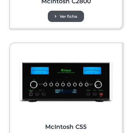
McIntosh C2800
Ver ficha
McIntosh C55